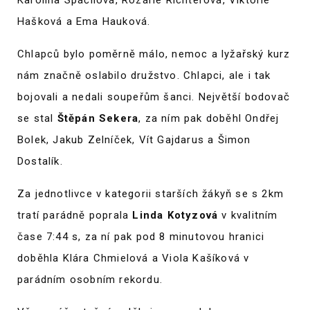
Karolína Spáčilová, Rozárie Richterová, Viktorie
Hašková a Ema Hauková.
Chlapců bylo poměrně málo, nemoc a lyžařský kurz
nám značně oslabilo družstvo. Chlapci, ale i tak
bojovali a nedali soupeřům šanci. Největší bodovač
se stal
Štěpán Sekera
, za ním pak doběhl Ondřej
Bolek, Jakub Zelníček, Vít Gajdarus a Šimon
Dostalík.
Za jednotlivce v kategorii starších žákyň se s 2km
tratí parádně poprala
Linda Kotyzová
v kvalitním
čase 7:44 s, za ní pak pod 8 minutovou hranici
doběhla Klára Chmielová a Viola Kašíková v
parádním osobním rekordu.