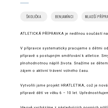
AKTUALITY
KLUBOVÉ REKORDY
ŠKOLIČKA
BENJAMÍNCI
MLADŠÍ PŘÍPR
ATLETICKÁ PŘÍPRAVKA je nedílnou součástí naš
V přípravce systematicky pracujeme s dětmi od 
přípravě s postupným směřování k atletice. Smys
plnohodnotnou náplň života. Snažíme se dětem 
zájem o aktivní trávení volného času.
Vytvořili jsme projekt HRATLETIKA, což je nová
přípravě dětí ve věku 6 – 10 let. Upřednostňuj
Ideově vycházíme z následujících nosných pilíř