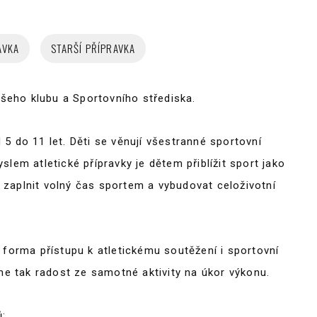
AVKA
STARŠÍ PŘÍPRAVKA
eho klubu a Sportovního střediska.
5 do 11 let. Děti se věnují všestranné sportovní
lem atletické přípravky je dětem přiblížit sport jako
zaplnit volný čas sportem a vybudovat celoživotní
 forma přístupu k atletickému soutěžení i sportovní
eme tak radost ze samotné aktivity na úkor výkonu.
ů: