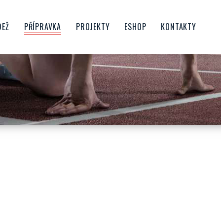
DEŽ
PŘÍPRAVKA
PROJEKTY
ESHOP
KONTAKTY
CTVO
ŠKOLIČKA
FAMILY SPIKE
OROST
BENJAMÍNCI
PŘÍMĚSTSKÉ TÁBORY
NIOŘI
MLADŠÍ PŘÍPRAVKA
ATLETIKA PRO ŠKOLY
STARŠÍ PŘÍPRAVKA
ATLETIKA PRO RODINU
UBU
KONDIČNÍ BĚHÁNÍ
PŘÍPRAVKOVÝ DESETIBOJ
HRATLETIKA
PORUBSKÝ BĚŽECKÝ POHÁR
POJĎ ZKUSIT ATLETIKU V
PORUBĚ