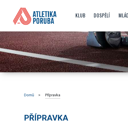
KLUB
DOSPĚLÍ
MLÁ
O NÁS
TRENÉŘI
ŽA
HISTORIE KLUBU
ZÁVODY
D
NEJVĚTŠÍ ÚSPĚCHY
AKTUALITY
JU
SPORTOVIŠTĚ
JAK SE STÁT ČLENEM KL
ČLENSKÉ PŘÍSPĚVKY
TOP TÝM
VEDENÍ KLUBU
Domů
Přípravka
SPONZORING
GDPR
PŘÍPRAVKA
DOKUMENTY