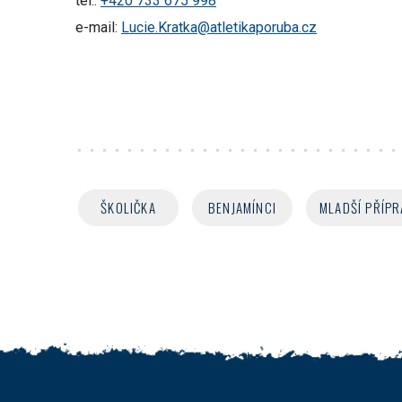
tel.:
+420 733 675 998
e-mail:
Lucie.Kratka@atletikaporuba.cz
ŠKOLIČKA
BENJAMÍNCI
MLADŠÍ PŘÍPR