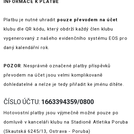
INFORMACE K PLATBĚ
Platbu je nutné uhradit
pouze převodem na účet
klubu dle QR kódu, který obdrží každý člen klubu
vygenerovaný z našeho evidenčního systému EOS pro
daný kalendářní rok.
POZOR
: Nesprávně označené platby příspěvků
převodem na účet jsou velmi komplikovaně
dohledatelné a nelze je tedy přiřadit ke jménu dítěte.
ČÍSLO ÚČTU:
1663394359/0800
Hotovostní platby jsou výjmečně možné pouze po
domluvě v kanceláři klubu na Stadioně Atletika Poruba
(Skautská 6245/13, Ostrava - Poruba)