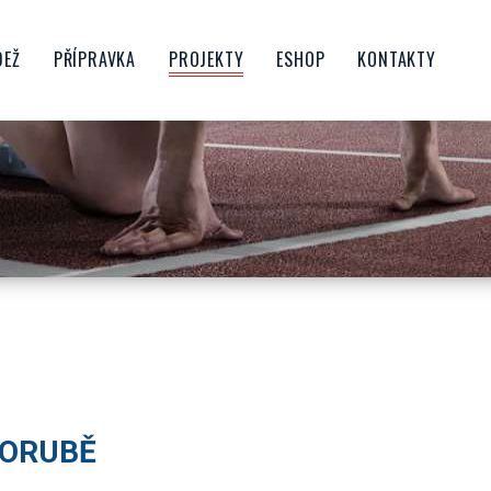
DEŽ
PŘÍPRAVKA
PROJEKTY
ESHOP
KONTAKTY
CTVO
ŠKOLIČKA
FAMILY SPIKE
OROST
BENJAMÍNCI
PŘÍMĚSTSKÉ TÁBORY
NIOŘI
MLADŠÍ PŘÍPRAVKA
ATLETIKA PRO ŠKOLY
STARŠÍ PŘÍPRAVKA
ATLETIKA PRO RODINU
UBU
KONDIČNÍ BĚHÁNÍ
PŘÍPRAVKOVÝ DESETIBOJ
HRATLETIKA
PORUBSKÝ BĚŽECKÝ POHÁR
POJĎ ZKUSIT ATLETIKU V
PORUBĚ
PORUBĚ