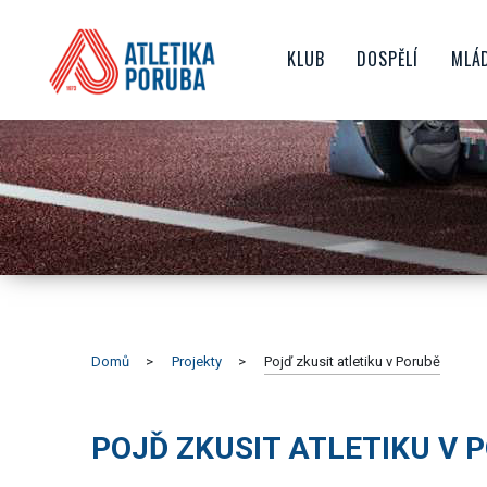
KLUB
DOSPĚLÍ
MLÁ
O NÁS
TRENÉŘI
ŽA
HISTORIE KLUBU
ZÁVODY
D
NEJVĚTŠÍ ÚSPĚCHY
AKTUALITY
JU
SPORTOVIŠTĚ
JAK SE STÁT ČLENEM KL
ČLENSKÉ PŘÍSPĚVKY
TOP TÝM
VEDENÍ KLUBU
Domů
Projekty
Pojď zkusit atletiku v Porubě
SPONZORING
GDPR
POJĎ ZKUSIT ATLETIKU V 
DOKUMENTY