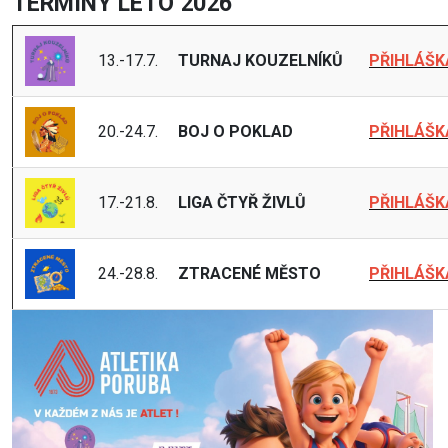
TERMÍNY LÉTO 2026
13.-17.7.
TURNAJ KOUZELNÍKŮ
PŘIHLÁŠK
20.-24.7.
BOJ O POKLAD
PŘIHLÁŠK
17.-21.8.
LIGA ČTYŘ ŽIVLŮ
PŘIHLÁŠK
24.-28.8.
ZTRACENÉ MĚSTO
PŘIHLÁŠK