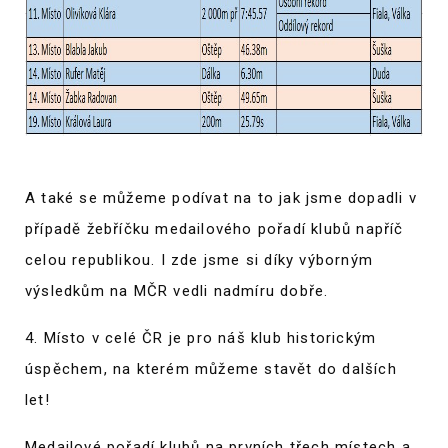
A také se můžeme podívat na to jak jsme dopadli v
případě žebříčku medailového pořadí klubů napříč
celou republikou. I zde jsme si díky výborným
výsledkům na MČR vedli nadmíru dobře.
4. Místo v celé ČR je pro náš klub historickým
úspěchem, na kterém můžeme stavět do dalších
let!
Medailové pořadí klubů na prvních třech místech a