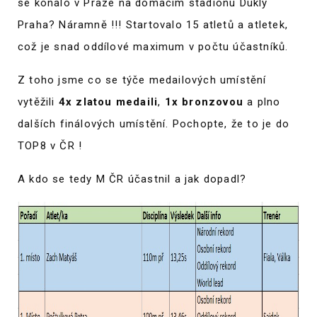
se konalo v Praze na domácím stadionu Dukly
Praha? Náramně !!! Startovalo 15 atletů a atletek,
což je snad oddílové maximum v počtu účastníků.
Z toho jsme co se týče medailových umístění
vytěžili
4x zlatou medaili
,
1x bronzovou
a plno
dalších finálových umístění. Pochopte, že to je do
TOP8 v ČR !
A kdo se tedy M ČR účastnil a jak dopadl?