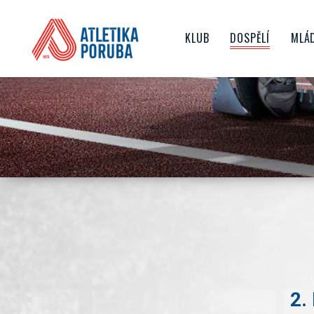
KLUB
DOSPĚLÍ
MLÁ
O NÁS
TRENÉŘI
ŽA
HISTORIE KLUBU
ZÁVODY
D
NEJVĚTŠÍ ÚSPĚCHY
AKTUALITY
JU
SPORTOVIŠTĚ
JAK SE STÁT ČLENEM KL
ČLENSKÉ PŘÍSPĚVKY
TOP TÝM
VEDENÍ KLUBU
SPONZORING
GDPR
2.
DOKUMENTY