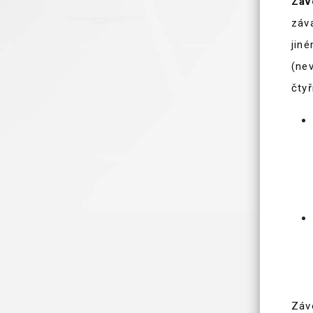
Záv
záv
jiné
(ne
čtyř
Závo