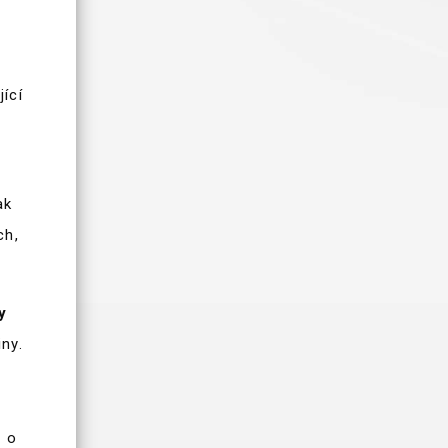
ící
ak
ch,
y
ny.
i o