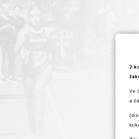
AKTUALITY
KLUBOVÉ REKORDY
2.k
žák
Ve 
a žá
(dis
kri