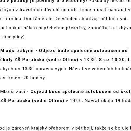
od v pětiboji je povinný pro všechny!
Pokud by někdo ze
ažných zdravotních důvodů nemohl, bude muset nahradit v
m termínu. Doufáme ale, že všichni absolvují pětiboj nyní.
vadí pokud někdo nepřeběhne překážky, započítají se zbývaj
i disciplíny)
Mladší žákyně - Odjezd bude společně autobusem od
školy ZŠ Porubská (vedle Ollies)
v 13:30
. Sraz 13:20
, t
abychom 13:30 opravdu vyjeli. Návrat ve večerních hodiná
asi kolem 20 hodiny.
Mladší žáci -
Odjezd bude společně autobusem od škol
ZŠ Porubská (vedle Ollies)
v 14:00
.
Návrat okolo 19 hodi
d je zároveň krajský přeborem v pětiboji, takže se bojuje 