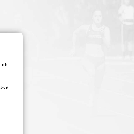
ších
ákyň