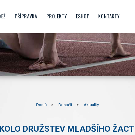
DEŽ
PŘÍPRAVKA
PROJEKTY
ESHOP
KONTAKTY
CTVO
ŠKOLIČKA
FAMILY SPIKE
OROST
BENJAMÍNCI
PŘÍMĚSTSKÉ TÁBORY
NIOŘI
MLADŠÍ PŘÍPRAVKA
ATLETIKA PRO ŠKOLY
STARŠÍ PŘÍPRAVKA
ATLETIKA PRO RODINU
UBU
KONDIČNÍ BĚHÁNÍ
PŘÍPRAVKOVÝ DESETIBOJ
HRATLETIKA
PORUBSKÝ BĚŽECKÝ POHÁR
Domů
Dospělí
Aktuality
POJĎ ZKUSIT ATLETIKU V
PORUBĚ
 KOLO DRUŽSTEV MLADŠÍHO ŽAC