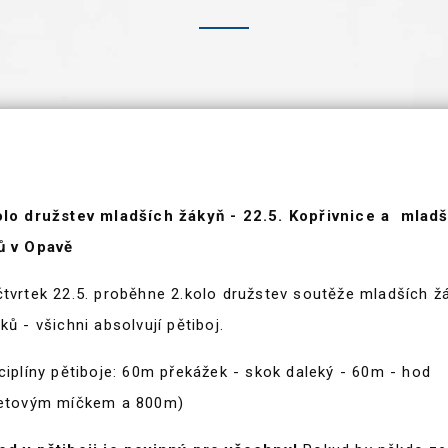
olo družstev mladších žákyň - 22.5. Kopřivnice a mlad
ů v Opavě
čtvrtek 22.5. proběhne 2.kolo družstev soutěže mladších ž
ků - všichni absolvují pětiboj.
ciplíny pětiboje: 60m překážek - skok daleký - 60m - hod
ketovým míčkem a 800m)