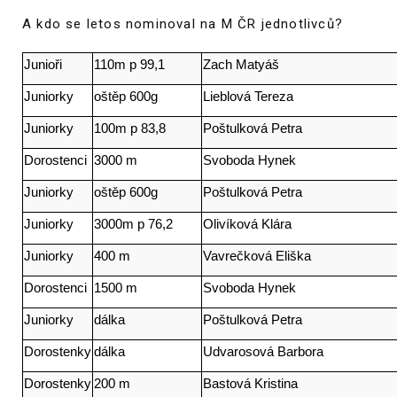
A kdo se letos nominoval na M ČR jednotlivců?
Junioři
110m p 99,1
Zach Matyáš
Juniorky
oštěp 600g
Lieblová Tereza
Juniorky
100m p 83,8
Poštulková Petra
Dorostenci
3000 m
Svoboda Hynek
Juniorky
oštěp 600g
Poštulková Petra
Juniorky
3000m p 76,2
Olivíková Klára
Juniorky
400 m
Vavrečková Eliška
Dorostenci
1500 m
Svoboda Hynek
Juniorky
dálka
Poštulková Petra
Dorostenky
dálka
Udvarosová Barbora
Dorostenky
200 m
Bastová Kristina