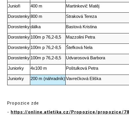
Junioři
400 m
Martinkevič Matěj
Dorostenky
800 m
Straková Tereza
Dorostenky
dálka
Bastová Kristina
Dorostenky
100m p 76,2-8,5
Mazzolini Petra
Dorostenky
100m p 76,2-8,5
Štefková Nela
Dorostenky
100m p 76,2-8,5
Udvarosová Barbora
Juniorky
4x100 m
Poštulková Petra
Juniorky
200 m (náhradník)
Vavrečková Eliška
Propozice zde
-
https://online.atletika.cz/Propozice/propozice/7