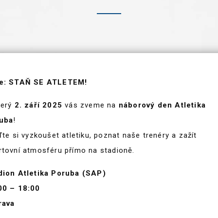
e: STAŇ SE ATLETEM!
terý
2. září 2025
vás zveme na
náborový den Atletika
uba
!
ďte si vyzkoušet atletiku, poznat naše trenéry a zažít
rtovní atmosféru přímo na stadioně.
dion Atletika Poruba (SAP)
00 – 18:00
rava