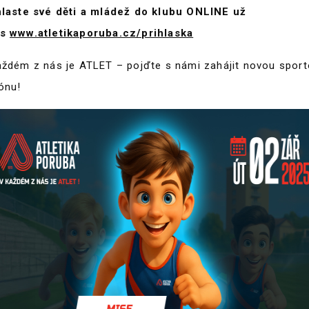
hlaste své děti a mládež do klubu ONLINE už
s
www.atletikaporuba.cz/prihlaska
aždém z nás je ATLET – pojďte s námi zahájit novou sport
ónu!