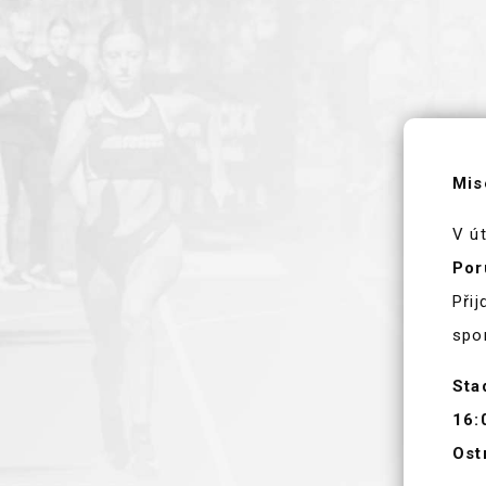
AKTUALITY
KLUBOVÉ REKORDY
Mis
V ú
Por
Přij
spo
Sta
16:
Ost