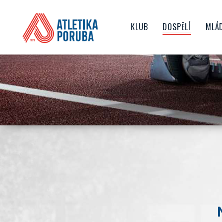
KLUB
DOSPĚLÍ
MLÁ
O NÁS
TRENÉŘI
ŽA
HISTORIE KLUBU
ZÁVODY
D
NEJVĚTŠÍ ÚSPĚCHY
AKTUALITY
JU
SPORTOVIŠTĚ
JAK SE STÁT ČLENEM KL
ČLENSKÉ PŘÍSPĚVKY
TOP TÝM
VEDENÍ KLUBU
SPONZORING
GDPR
DOKUMENTY