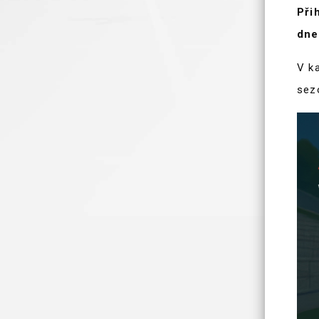
Při
dne
V k
sez