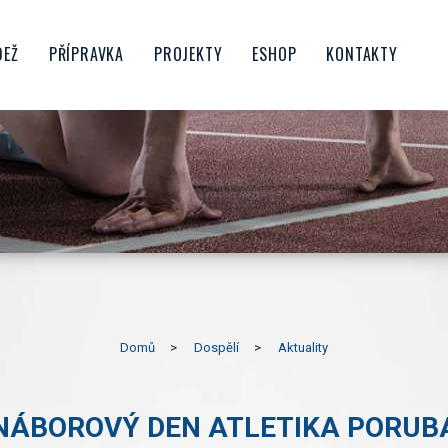
DEŽ
PŘÍPRAVKA
PROJEKTY
ESHOP
KONTAKTY
CTVO
ŠKOLIČKA
FAMILY SPIKE
OROST
BENJAMÍNCI
PŘÍMĚSTSKÉ TÁBORY
NIOŘI
MLADŠÍ PŘÍPRAVKA
ATLETIKA PRO ŠKOLY
STARŠÍ PŘÍPRAVKA
ATLETIKA PRO RODINU
UBU
KONDIČNÍ BĚHÁNÍ
PŘÍPRAVKOVÝ DESETIBOJ
HRATLETIKA
PORUBSKÝ BĚŽECKÝ POHÁR
Domů
Dospělí
Aktuality
POJĎ ZKUSIT ATLETIKU V
PORUBĚ
NÁBOROVÝ DEN ATLETIKA PORUB