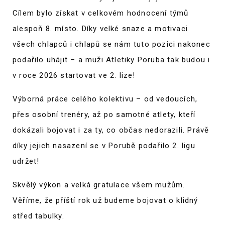
Cílem bylo získat v celkovém hodnocení týmů
alespoň 8. místo. Díky velké snaze a motivaci
všech chlapců i chlapů se nám tuto pozici nakonec
podařilo uhájit – a muži Atletiky Poruba tak budou i
v roce 2026 startovat ve 2. lize!
Výborná práce celého kolektivu – od vedoucích,
přes osobní trenéry, až po samotné atlety, kteří
dokázali bojovat i za ty, co občas nedorazili. Právě
díky jejich nasazení se v Porubě podařilo 2. ligu
udržet!
Skvělý výkon a velká gratulace všem mužům.
Věříme, že příští rok už budeme bojovat o klidný
střed tabulky.