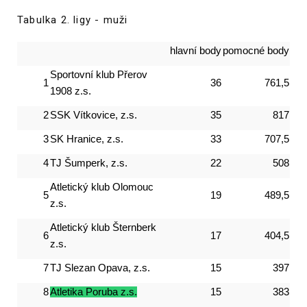
Tabulka 2. ligy - muži
hlavní body
pomocné body
Sportovní klub Přerov
1
36
761,5
1908 z.s.
2
SSK Vítkovice, z.s.
35
817
3
SK Hranice, z.s.
33
707,5
4
TJ Šumperk, z.s.
22
508
Atletický klub Olomouc
5
19
489,5
z.s.
Atletický klub Šternberk
6
17
404,5
z.s.
7
TJ Slezan Opava, z.s.
15
397
8
Atletika Poruba z.s.
15
383