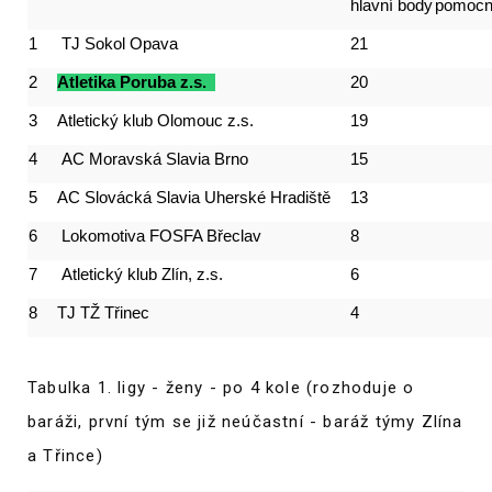
hlavní body
pomocn
1
TJ Sokol Opava
21
2
Atletika Poruba z.s.
20
3
Atletický klub Olomouc z.s.
19
4
AC Moravská Slavia Brno
15
5
AC Slovácká Slavia Uherské Hradiště
13
6
Lokomotiva FOSFA Břeclav
8
7
Atletický klub Zlín, z.s.
6
8
TJ TŽ Třinec
4
Tabulka 1. ligy - ženy - po 4 kole (rozhoduje o
baráži, první tým se již neúčastní - baráž týmy Zlína
a Třince)