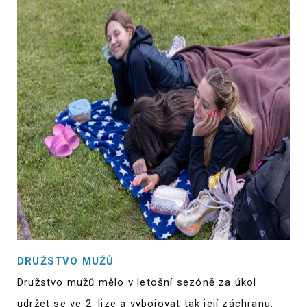
DRUŽSTVO MUŽŮ
Družstvo mužů mělo v letošní sezóně za úkol
udržet se ve 2. lize a vybojovat tak její záchranu.