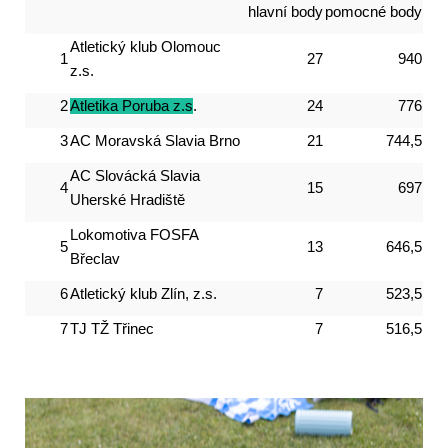
hlavní body
pomocné body
Atletický klub Olomouc
1
27
940
z.s.
2
Atletika Poruba z.s
.
24
776
3
AC Moravská Slavia Brno
21
744,5
AC Slovácká Slavia
4
15
697
Uherské Hradiště
Lokomotiva FOSFA
5
13
646,5
Břeclav
6
Atletický klub Zlín, z.s.
7
523,5
7
TJ TŽ Třinec
7
516,5