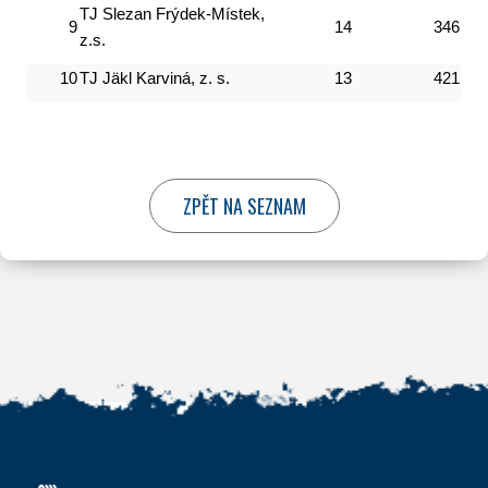
TJ Slezan Frýdek-Místek,
9
14
346
z.s.
10
TJ Jäkl Karviná, z. s.
13
421