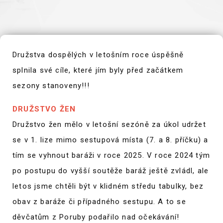
Družstva dospělých v letošním roce úspěšně
splnila své cíle, které jím byly před začátkem
sezony stanoveny!!!
DRUŽSTVO ŽEN
Družstvo žen mělo v letošní sezóně za úkol udržet
se v 1. lize mimo sestupová místa (7. a 8. příčku) a
tím se vyhnout baráži v roce 2025. V roce 2024 tým
po postupu do vyšší soutěže baráž ještě zvládl, ale
letos jsme chtěli být v klidném středu tabulky, bez
obav z baráže či případného sestupu. A to se
děvčatům z Poruby podařilo nad očekávání!