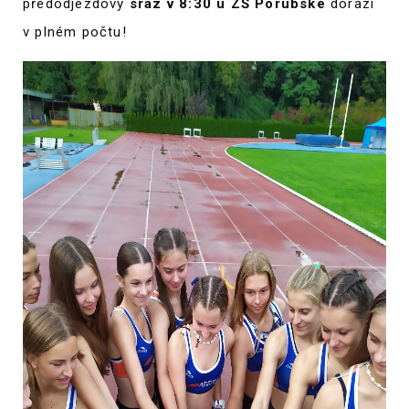
předodjezdový
sraz v 8:30 u ZŠ Porubské
dorazí
v plném počtu!