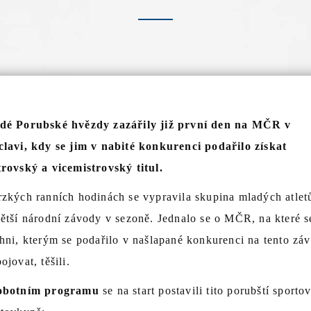
dé Porubské hvězdy zazářily již první den na MČR v
clavi, kdy se jim v nabité konkurenci podařilo získat
trovský a vicemistrovský titul.
rzkých ranních hodinách se vypravila skupina mladých atlet
ětší národní závody v sezoně. Jednalo se o MČR, na které s
hni, kterým se podařilo v našlapané konkurenci na tento zá
ojovat, těšili.
obotním programu
se na start postavili tito porubští sportov