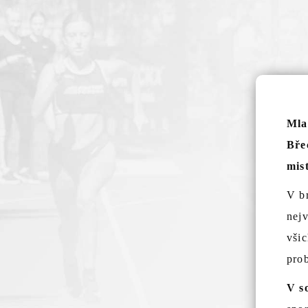
AKTUALITY
KLUBOVÉ REKORDY
Mla
Bře
mis
V b
nejv
všic
prob
V s