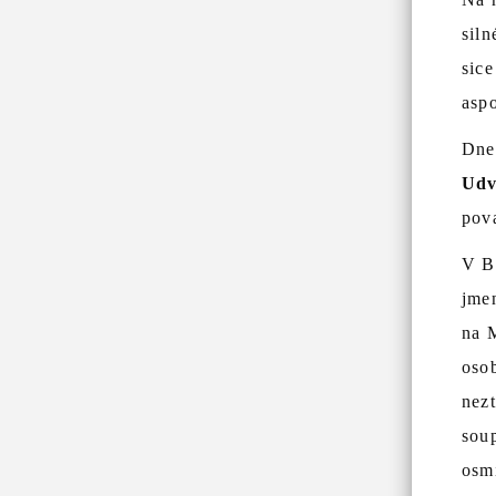
siln
sice
aspo
Dne
Udv
pova
V Bř
jme
na 
oso
nezt
soup
osm