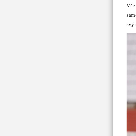
Vše
samo
svý