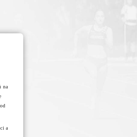
ů na
e
vod
ci a