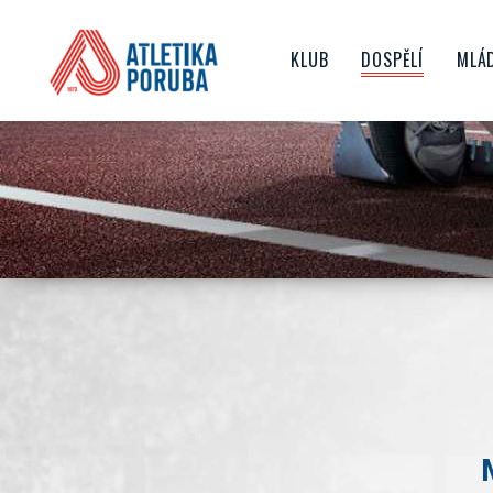
KLUB
DOSPĚLÍ
MLÁ
O NÁS
TRENÉŘI
ŽA
HISTORIE KLUBU
ZÁVODY
D
NEJVĚTŠÍ ÚSPĚCHY
AKTUALITY
JU
SPORTOVIŠTĚ
JAK SE STÁT ČLENEM KL
ČLENSKÉ PŘÍSPĚVKY
TOP TÝM
VEDENÍ KLUBU
SPONZORING
GDPR
DOKUMENTY