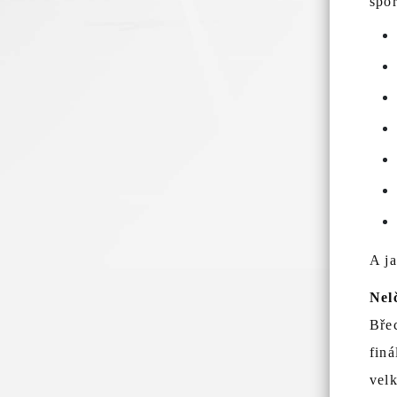
spo
A ja
Nel
Břec
finá
velk