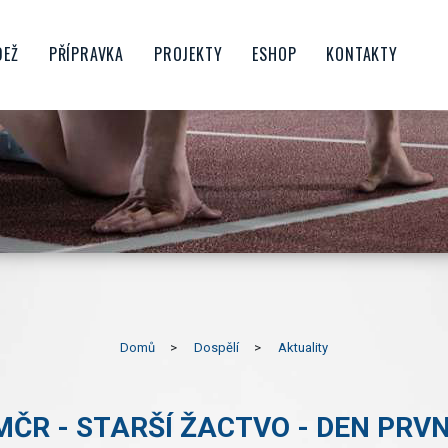
DEŽ
PŘÍPRAVKA
PROJEKTY
ESHOP
KONTAKTY
CTVO
ŠKOLIČKA
FAMILY SPIKE
OROST
BENJAMÍNCI
PŘÍMĚSTSKÉ TÁBORY
NIOŘI
MLADŠÍ PŘÍPRAVKA
ATLETIKA PRO ŠKOLY
STARŠÍ PŘÍPRAVKA
ATLETIKA PRO RODINU
UBU
KONDIČNÍ BĚHÁNÍ
PŘÍPRAVKOVÝ DESETIBOJ
HRATLETIKA
PORUBSKÝ BĚŽECKÝ POHÁR
Domů
Dospělí
Aktuality
POJĎ ZKUSIT ATLETIKU V
PORUBĚ
MČR - STARŠÍ ŽACTVO - DEN PRVN