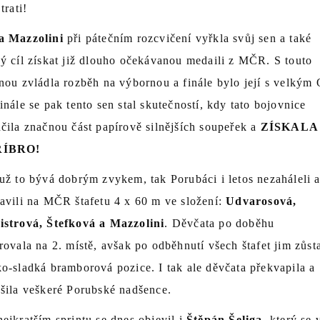
 trati!
a Mazzolini
při pátečním rozcvičení vyřkla svůj sen a také
ý cíl získat již dlouho očekávanou medaili z MČR. S touto
nou zvládla rozběh na výbornou a finále bylo její s velkým 
inále se pak tento sen stal skutečností, kdy tato bojovnice
čila značnou část papírově silnějších soupeřek a
ZÍSKALA
ŘÍBRO!
už to bývá dobrým zvykem, tak Porubáci i letos nezaháleli 
avili na MČR štafetu 4 x 60 m ve složení:
Udvarosová,
istrová, Štefková a Mazzolini
. Děvčata po doběhu
rovala na 2. místě, avšak po odběhnutí všech štafet jim zůst
o-sladká bramborová pozice. I tak ale děvčata překvapila a
šila veškeré Porubské nadšence.
ejkratším sprintu se dnes objevil i
Štěpán Šeliga
, který se 