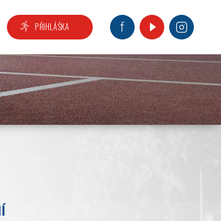
PŘIHLÁŠKA
Í