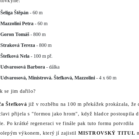
rtovkyně:
Šeliga Štěpán
- 60 m
Mazzolini Petra
- 60 m
Goron Tomáš
- 800 m
Straková Tereza
- 800 m
Štefková Nela
- 100 m př.
Udvarosová Barbora
- dálka
Udvarosová, Ministrová. Štefková, Mazzolini
- 4 x 60 m
k se jim dařilo?
ča Štefková
již v rozběhu na 100 m překážek prokázala, že 
lavi přijela s "formou jako hrom", když hladce postoupila 
le. Po krátké regeneraci ve finále pak tuto formu potvrdila
olepým výkonem, který jí zajistil
MISTROVSKÝ TITUL
n