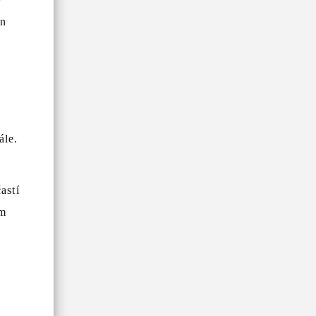
án
ále.
astí
ém