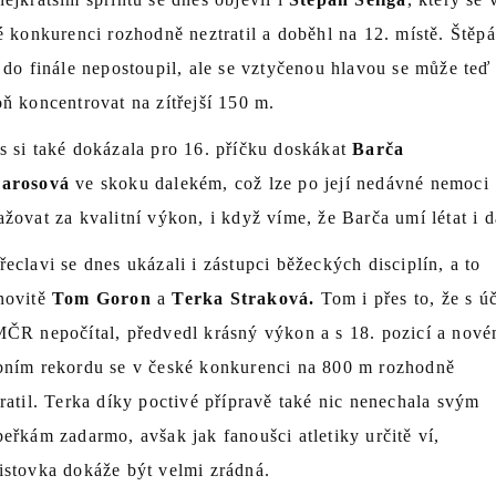
é konkurenci rozhodně neztratil a doběhl na 12. místě. Štěp
 do finále nepostoupil, ale se vztyčenou hlavou se může teď
ň koncentrovat na zítřejší 150 m.
s si také dokázala pro 16. příčku doskákat
Barča
arosová
ve skoku dalekém, což lze po její nedávné nemoci
žovat za kvalitní výkon, i když víme, že Barča umí létat i d
eclavi se dnes ukázali i zástupci běžeckých disciplín, a to
novitě
Tom Goron
a
Terka Straková.
Tom i přes to, že s úč
MČR nepočítal, předvedl krásný výkon a s 18. pozicí a nov
bním rekordu se v české konkurenci na 800 m rozhodně
ratil. Terka díky poctivé přípravě také nic nenechala svým
eřkám zadarmo, avšak jak fanoušci atletiky určitě ví,
istovka dokáže být velmi zrádná.