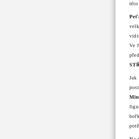
této
Peť
velk
vidi
Ve f
před
ST
Jak 
post
Min
figu
hořk
potě
Na n