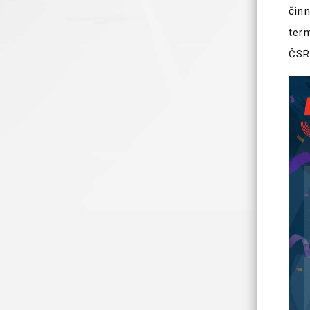
čin
ter
ČSR