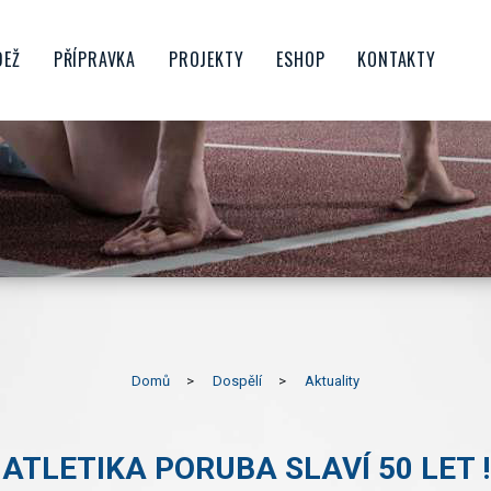
DEŽ
PŘÍPRAVKA
PROJEKTY
ESHOP
KONTAKTY
CTVO
ŠKOLIČKA
FAMILY SPIKE
OROST
BENJAMÍNCI
PŘÍMĚSTSKÉ TÁBORY
NIOŘI
MLADŠÍ PŘÍPRAVKA
ATLETIKA PRO ŠKOLY
STARŠÍ PŘÍPRAVKA
ATLETIKA PRO RODINU
UBU
KONDIČNÍ BĚHÁNÍ
PŘÍPRAVKOVÝ DESETIBOJ
HRATLETIKA
PORUBSKÝ BĚŽECKÝ POHÁR
Domů
Dospělí
Aktuality
POJĎ ZKUSIT ATLETIKU V
PORUBĚ
ATLETIKA PORUBA SLAVÍ 50 LET !