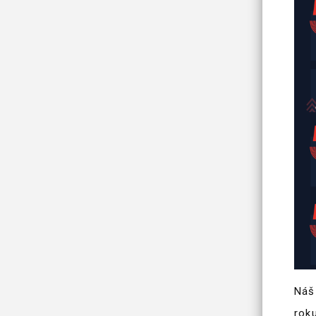
Náš
rok