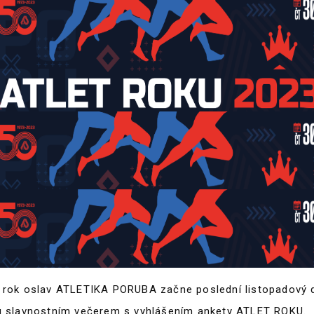
 rok oslav ATLETIKA PORUBA začne poslední listopadový 
u slavnostním večerem s vyhlášením ankety ATLET ROKU.