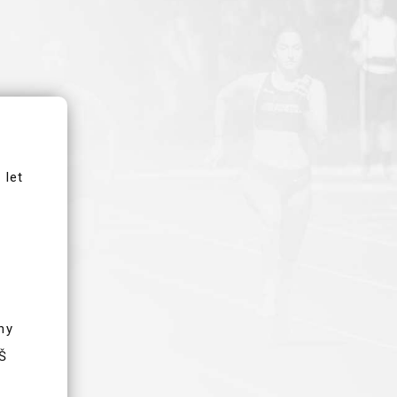
 let
ny
ZŠ