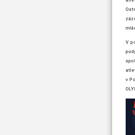
atle
Ost
záz
mlá
V p
pod
spo
atl
v P
OLY