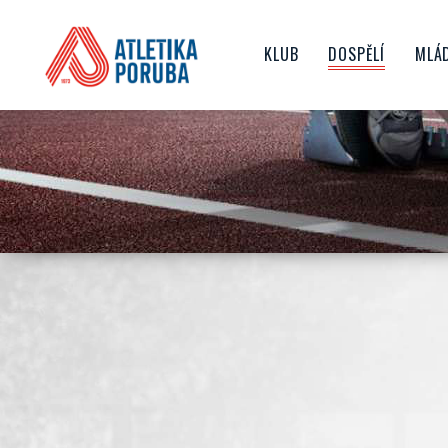
KLUB
DOSPĚLÍ
MLÁ
O NÁS
TRENÉŘI
ŽA
HISTORIE KLUBU
ZÁVODY
D
NEJVĚTŠÍ ÚSPĚCHY
AKTUALITY
JU
SPORTOVIŠTĚ
JAK SE STÁT ČLENEM KL
ČLENSKÉ PŘÍSPĚVKY
TOP TÝM
VEDENÍ KLUBU
SPONZORING
GDPR
DOKUMENTY