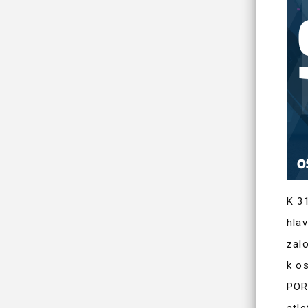
K 3
hla
zal
k o
POR