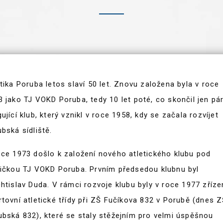
tika Poruba letos slaví 50 let. Znovu založena byla v roce
 jako TJ VOKD Poruba, tedy 10 let poté, co skončil jen pár
ující klub, který vznikl v roce 1958, kdy se začala rozvíjet
bská sídliště.
oce 1973 došlo k založení nového atletického klubu pod
vičkou TJ VOKD Poruba. Prvním předsedou klubnu byl
htislav Duda. V rámci rozvoje klubu byly v roce 1977 zříze
tovní atletické třídy při ZŠ Fučíkova 832 v Porubě (dnes 
ubská 832), které se staly stěžejním pro velmi úspěšnou