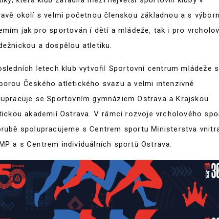
tiky, která klub zařadila mezi největší sportovní kluby v
ravě okolí s velmi početnou členskou základnou a s výbo
emím jak pro sportován í dětí a mládeže, tak i pro vrcholo
dežnickou a dospělou atletiku.
osledních letech klub vytvořil Sportovní centrum mládeže 
porou Českého atletického svazu a velmi intenzivně
lupracuje se Sportovním gymnáziem Ostrava a Krajskou
etickou akademií Ostrava. V rámci rozvoje vrcholového spo
orubě spolupracujeme s Centrem sportu Ministerstva vnitr
MP a s Centrem individuálních sportů Ostrava.