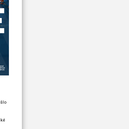
ošlo
ské