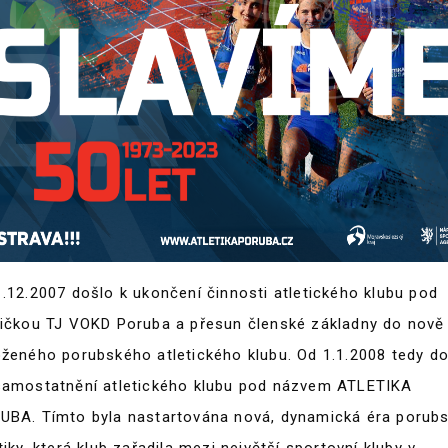
1.12.2007 došlo k ukončení činnosti atletického klubu pod
vičkou TJ VOKD Poruba a přesun členské základny do nově
oženého porubského atletického klubu. Od 1.1.2008 tedy d
samostatnění atletického klubu pod názvem ATLETIKA
UBA. Tímto byla nastartována nová, dynamická éra porub