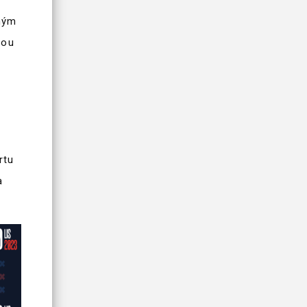
rným
vou
s
rtu
a