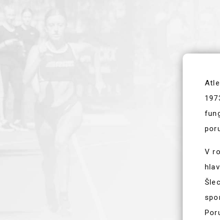
AKTUALITY
KLUBOVÉ REKORDY
Atle
1973
fung
poru
V r
hla
Šlec
spor
Por