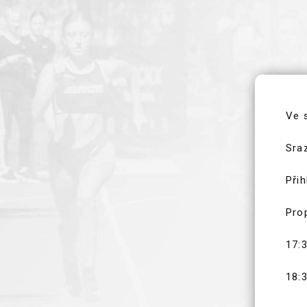
AKTUALITY
KLUBOVÉ REKORDY
Ve 
Sraz
Při
Pro
17:
18: