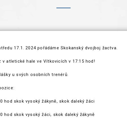
středu 17.1. 2024 pořádáme Skokanský dvojboj žactva.
 v atletické hale ve Vítkovicích v 17:15 hod!
hlášky u svých osobních trenérů.
pozice:
30 hod skok vysoký žákyně, skok daleký žáci
30 hod skok vysoký žáci, skok daleký žákyně