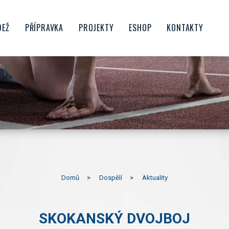
DEŽ
PŘÍPRAVKA
PROJEKTY
ESHOP
KONTAKTY
CTVO
ŠKOLIČKA
FAMILY SPIKE
OROST
BENJAMÍNCI
PŘÍMĚSTSKÉ TÁBORY
NIOŘI
MLADŠÍ PŘÍPRAVKA
ATLETIKA PRO ŠKOLY
STARŠÍ PŘÍPRAVKA
ATLETIKA PRO RODINU
UBU
KONDIČNÍ BĚHÁNÍ
PŘÍPRAVKOVÝ DESETIBOJ
HRATLETIKA
PORUBSKÝ BĚŽECKÝ POHÁR
Domů
Dospělí
Aktuality
POJĎ ZKUSIT ATLETIKU V
PORUBĚ
SKOKANSKÝ DVOJBOJ