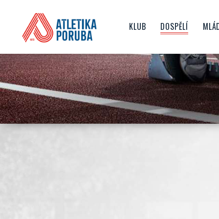
KLUB
DOSPĚLÍ
MLÁ
O NÁS
TRENÉŘI
ŽA
HISTORIE KLUBU
ZÁVODY
D
NEJVĚTŠÍ ÚSPĚCHY
AKTUALITY
JU
SPORTOVIŠTĚ
JAK SE STÁT ČLENEM KL
ČLENSKÉ PŘÍSPĚVKY
TOP TÝM
VEDENÍ KLUBU
SPONZORING
GDPR
DOKUMENTY