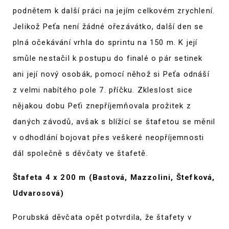
podnětem k další práci na jejím celkovém zrychlení.
Jelikož Peťa není žádné ořezávátko, další den se
plná očekávání vrhla do sprintu na 150 m. K její
smůle nestačil k postupu do finalé o pár setinek
ani její nový osobák, pomocí něhož si Peťa odnáší
z velmi nabítého pole 7. příčku. Zkleslost sice
nějakou dobu Peťi znepříjemňovala prožitek z
daných závodů, avšak s blížící se štafetou se měnil
v odhodlání bojovat přes veškeré neopříjemnosti
dál společně s děvčaty ve štafetě.
Štafeta 4 x 200 m (Bastová, Mazzolini, Štefková,
Udvarosová)
Porubská děvčata opět potvrdila, že štafety v