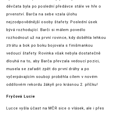
děvčata byla po poslední předávce stále ve hře o
prvenství. Barča na sebe vzala úlohu
nejzodpovědnější osoby štafety. Poslední úsek
bývá rozhodující. Barči si málem povedlo
rozhodnout už na první rovince, kdy doběhla lehkou
ztrátu a bok po boku bojovala s finišmankou
vedoucí štafety. Rovinka však nebyla dostatečně
dlouhá na to, aby Barča převzala vedoucí pozici,
musela se zařadit zpět do první dráhy a po
vyčerpávajícím souboji proběhla cílem v novém
oddílovém rekordu žákyň pro krásnou 2. příčku!
Fryčová Lucie
Lucce vyšla účast na MČR sice o vlásek, ale i přes