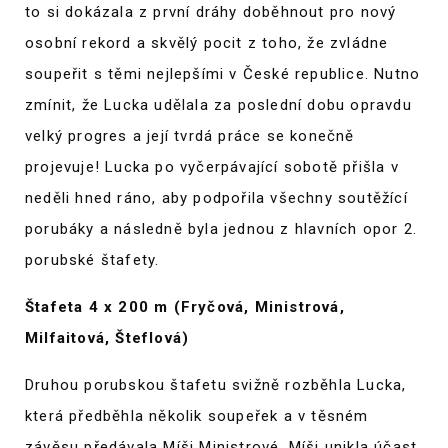
to si dokázala z první dráhy doběhnout pro nový
osobní rekord a skvělý pocit z toho, že zvládne
soupeřit s těmi nejlepšími v České republice. Nutno
zmínit, že Lucka udělala za poslední dobu opravdu
velký progres a její tvrdá práce se konečně
projevuje! Lucka po vyčerpávající sobotě přišla v
neděli hned ráno, aby podpořila všechny soutěžící
porubáky a následně byla jednou z hlavních opor 2.
porubské štafety.
Štafeta 4 x 200 m (Fryčová, Ministrová,
Milfaitová, Šteflová)
Druhou porubskou štafetu svižně rozběhla Lucka,
která předběhla několik soupeřek a v těsném
závěsu předávala Míši Ministrové. Míši unikla účast