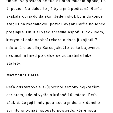
finále. Na překách se tudíž Barča musela spokojit s
9. pozicí. Na dálce to již byla jiná podívaná. Barča
skákala opravdu daleko! Jeden skok by jí dokonce
stačil i na medailovou pozici, avšak Barča ho lehce
přešlápla. Chuť si však spravila aspoň 3. pokusem,
kterým si dala osobní rekord a dnes jí zajistil 7.
místo. 2 disciplíny Barči, jakožto velké bojovnici,
nestačili a hned po dálce se zúčastnila také
štafety.
Mazzolini Petra
Peťa odstartovala svůj vrchol sezóny nejkratším
sprintem, kde si vydřela krásné 10. místo. Peťa
však ví, že její limity jsou zcela jinde, a z daného
sprintu si odnáší spoustu postředů, které jsou