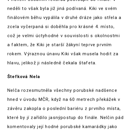
neděli to však byla již jiná podívaná. Kiki ve svém
finálovém běhu vypálila v druhé dráze jako střela a
zcela vyčerpaná si doběhla pro krásné 4. místo,
což je velmi úctyhodné v souvislosti s okolnostmi
a faktem, že Kiki je starší žákyní teprve prvním
rokem. Výraznou únavu Kiki však musela hodit za
hlavu, jelikož ji následně čekala štafeta.
Štefková Nela
Nelča rozesmutněla všechny porubské nadšence
hned v úvodu MČR, když na 60 metrech překážek v
závěru zakopla o poslední bariéru z prvního místa,
které by jí zařídilo jasnýpostup do finále. Nelčin pád
komentovaly její hodné porubské kamarádky jako