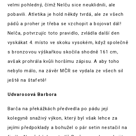
velmi pohledný, čímž Nelču sice neuklidnili, ale
pobavili. Atletika je hold někdy tvrdá, ale ze všech
pádů a proher je třeba se vzchopit a bojovat dál!
Nelča, potvrzujíc toto pravidlo, zvládla další den
vyskákat 4. místo ve skoku vysokém, když společně
s bronzovou výškařkou skočila shodně 161 cm,
avšak prohrála kvůli horšímu zápisu. A aby toho
nebylo málo, na závěr MČR se vydala ze všech sil
ještě na štafetě!
Udvarosová Barbora
Barča na překážkách předvedla po pádu její
kolegyně snaživý výkon, který byl však lehce za
jejími předpoklady a bohužel o pár setin nestačil na