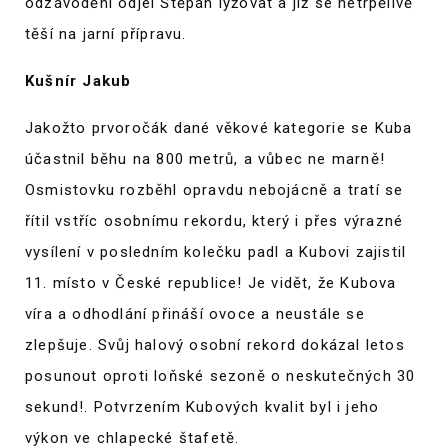
odzávodění odjel Štěpán lyžovat a již se netrpělivě
těší na jarní přípravu.
Kušnír Jakub
Jakožto prvoročák dané věkové kategorie se Kuba
účastnil běhu na 800 metrů, a vůbec ne marně!
Osmistovku rozběhl opravdu nebojácně a tratí se
řítil vstříc osobnímu rekordu, který i přes výrazné
vysílení v posledním kolečku padl a Kubovi zajistil
11. místo v České republice! Je vidět, že Kubova
víra a odhodlání přináší ovoce a neustále se
zlepšuje. Svůj halový osobní rekord dokázal letos
posunout oproti loňské sezoně o neskutečných 30
sekund!. Potvrzením Kubových kvalit byl i jeho
výkon ve chlapecké štafetě.