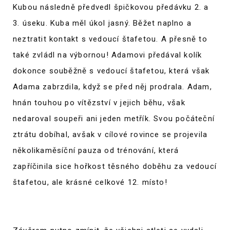
Kubou následně předvedl špičkovou předávku 2. a
3. úseku. Kuba měl úkol jasný. Běžet naplno a
neztratit kontakt s vedoucí štafetou. A přesně to
také zvládl na výbornou! Adamovi předával kolík
dokonce souběžně s vedoucí štafetou, která však
Adama zabrzdila, když se před něj prodrala. Adam,
hnán touhou po vítězství v jejich běhu, však
nedaroval soupeři ani jeden metřík. Svou počáteční
ztrátu dobíhal, avšak v cílové rovince se projevila
několikaměsíční pauza od trénování, která
zapříčinila sice hořkost těsného doběhu za vedoucí
štafetou, ale krásné celkové 12. místo!