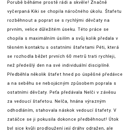
Porubě běháme prostě rádi a skvěle! Značně
vyčerpaná Kiki se chopila náročného úkolu. Štafetu
rozběhnout a poprat se s rychlými děvčaty na
prvním, velice důležitém úseku. Této práce se
chopila s maximálním úsilím a svůj kolik předala v
těsném kontaktu s ostatními štafetami Péti, která
se rozhodla běžet prvních 60 metrů trati rychleji,
než předešlý den na své individuální disciplíně.
Předběhla několik štafet hned po úspěšné předávce
a na seběhu se nebojácným způsobem poprala s
ostatními děvčaty. Peťa předávala Nelči v závěsu
za vedoucí štafetou. Nelča, hnána výrazným
odhodláním, stahovala náskok vedoucí štafety. V
zatáčce se ji pokusila dokonce předběhnout! Útok
byl sice kvůli prodloužení její dráhy odražen, ale