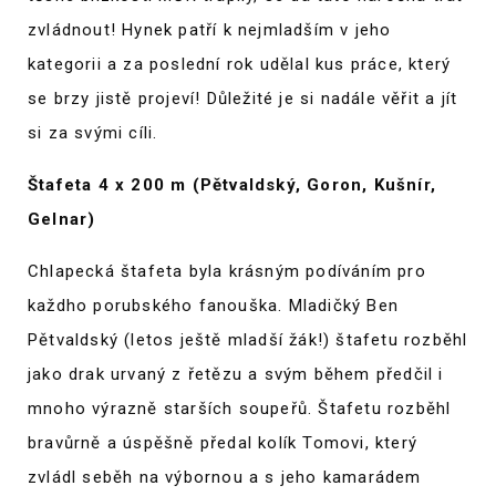
zvládnout! Hynek patří k nejmladším v jeho
kategorii a za poslední rok udělal kus práce, který
se brzy jistě projeví! Důležité je si nadále věřit a jít
si za svými cíli.
Štafeta 4 x 200 m (Pětvaldský, Goron, Kušnír,
Gelnar)
Chlapecká štafeta byla krásným podíváním pro
každho porubského fanouška. Mladičký Ben
Pětvaldský (letos ještě mladší žák!) štafetu rozběhl
jako drak urvaný z řetězu a svým během předčil i
mnoho výrazně starších soupeřů. Štafetu rozběhl
bravůrně a úspěšně předal kolík Tomovi, který
zvládl seběh na výbornou a s jeho kamarádem