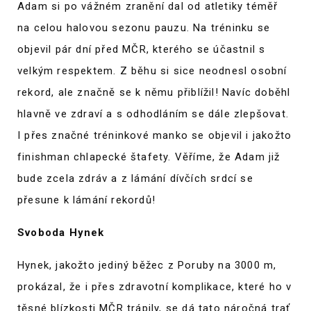
Adam si po vážném zranění dal od atletiky téměř
na celou halovou sezonu pauzu. Na tréninku se
objevil pár dní před MČR, kterého se účastnil s
velkým respektem. Z běhu si sice neodnesl osobní
rekord, ale značně se k němu přiblížil! Navíc doběhl
hlavně ve zdraví a s odhodláním se dále zlepšovat.
I přes značné tréninkové manko se objevil i jakožto
finishman chlapecké štafety. Věříme, že Adam již
bude zcela zdráv a z lámání dívčích srdcí se
přesune k lámání rekordů!
Svoboda Hynek
Hynek, jakožto jediný běžec z Poruby na 3000 m,
prokázal, že i přes zdravotní komplikace, které ho v
těsné blízkosti MČR trápily, se dá tato náročná trať