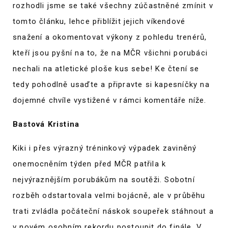
rozhodli jsme se také všechny zúčastněné zmínit v
tomto článku, lehce přiblížit jejich víkendové
snažení a okomentovat výkony z pohledu trenérů,
kteří jsou pyšní na to, že na MČR všichni porubáci
nechali na atletické ploše kus sebe! Ke čtení se
tedy pohodlně usaďte a připravte si kapesníčky na
dojemné chvíle vystižené v rámci komentáře níže.
Bastová Kristina
Kiki i přes výrazný tréninkový výpadek zaviněný
onemocněním týden před MČR patřila k
nejvýraznějším porubákům na soutěži. Sobotní
rozběh odstartovala velmi bojácně, ale v průběhu
trati zvládla počáteční náskok soupeřek stáhnout a
v novém osobním rekordu postoupit do finále. V