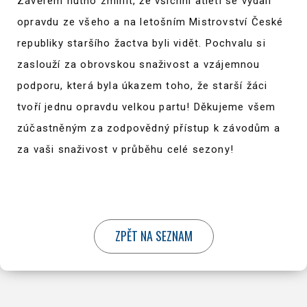
Závěrem nutno zmínit, že všichni atleti se vydali
opravdu ze všeho a na letošním Mistrovství České
republiky staršího žactva byli vidět. Pochvalu si
zaslouží za obrovskou snaživost a vzájemnou
podporu, která byla úkazem toho, že starší žáci
tvoří jednu opravdu velkou partu! Děkujeme všem
zúčastněným za zodpovědný přístup k závodům a
za vaši snaživost v průběhu celé sezony!