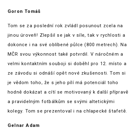
Goron Tomáš
Tom se za poslední rok zvládl posunout zcela na
jinou úroveň! Zlepšil se jak v síle, tak v rychlosti a
dokonce i na své oblíbené půlce (800 metrech). Na
MČR svou výkonnost také potvrdil. V náročném a
velmi kontaktním souboji si doběhl pro 12. místo a
ze závodu si odnáší opět nové zkušenosti. Tom si
je vědom toho, že s jeho pílí má potenciál toho
hodně dokázat a cítí se motivovaný k další přípravě
a pravidelným fotbálkům se svými altetickými
kolegy. Tom se prezentoval i na chlapecké štafetě.
Gelnar Adam