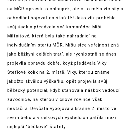
na MČR opravdu o chloupek, ale o to měla víc síly a
odhodlání bojovat na štafetě! Jako vítr proběhla
svůj úsek a předávala své kamarádce Míši
Milfaitové, která byla také náhradnicí na
individuálním startu MČR. Míšu sice veřejnost zná
jako běžkyni delších tratí, ale rychlostně se dnes
projevila opravdu dobře, když předávala Viky
Šteflové kolík na 2. místě. Viky, kterou známe
jakožto skvělou výškařku, opět projevila svůj
běžecký potenciál, když stahovala náskok vedoucí
závodnice, na kterou v cílové rovince však
nestačila. Děvčata vybojovala krásné 2. místo ve
svém běhu a v celkových výsledcích patřila mezi
nejlepší "béčkové" štafety.