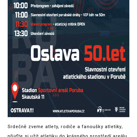
Srdečně zveme atlety, rodiče a fanoušky atletiky,
přijďte si užít atletiku do krásného prostředí areálu