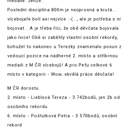
medaile. Jenže...
Poslední disciplína 800m je neúprosná a krutá...
vícebojaře bolí asi nejvíce :-(..., ale je potřeba s ní
bojovat... A je třeba říci, že obě děvčata bojovala
jako lvice! Obě si zaběhly vlastní osobní rekordy,
bohužel to nakonec u Terezky znamenalo posun z
vedoucí pozice na nádherné 2. místo a stříbrnou
medaili z M ČR vícebojů! A pro Peťu celkové 6.
místo v kategorii - Wow, skvělá práce děvčata!
M ČR dorostu
2. místo - Lieblová Tereza - 3 742bodů, jen 2b od
osobního rekordu
6. místo - Poštulková Petra - 3 570bodů, osobní
rekord