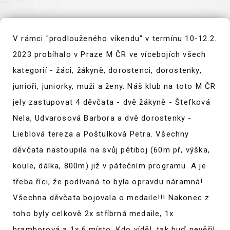
V rámci "prodlouženého víkendu" v termínu 10-12.2.
2023 probíhalo v Praze M ČR ve vícebojích všech
kategorií - žáci, žákyně, dorostenci, dorostenky,
junioři, juniorky, muži a ženy. Náš klub na toto M ČR
jely zastupovat 4 děvčata - dvě žákyně - Štefková
Nela, Udvarosová Barbora a dvě dorostenky -
Lieblová tereza a Poštulková Petra. Všechny
děvčata nastoupila na svůj pětiboj (60m př, výška,
koule, dálka, 800m) již v pátečním programu. A je
třeba říci, že podívaná to byla opravdu náramná!
Všechna děvčata bojovala o medaile!!! Nakonec z
toho byly celkově 2x stříbrná medaile, 1x
bramborová a 1x 6.místo. Kdo víděl, tak buď nevěřil