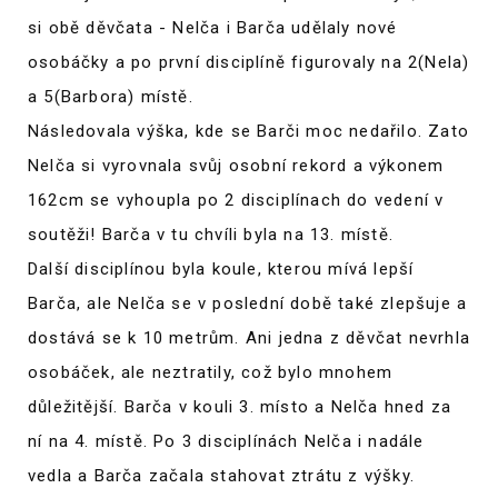
si obě děvčata - Nelča i Barča udělaly nové
osobáčky a po první disciplíně figurovaly na 2(Nela)
a 5(Barbora) místě.
Následovala výška, kde se Barči moc nedařilo. Zato
Nelča si vyrovnala svůj osobní rekord a výkonem
162cm se vyhoupla po 2 disciplínach do vedení v
soutěži! Barča v tu chvíli byla na 13. místě.
Další disciplínou byla koule, kterou mívá lepší
Barča, ale Nelča se v poslední době také zlepšuje a
dostává se k 10 metrům. Ani jedna z děvčat nevrhla
osobáček, ale neztratily, což bylo mnohem
důležitější. Barča v kouli 3. místo a Nelča hned za
ní na 4. místě. Po 3 disciplínách Nelča i nadále
vedla a Barča začala stahovat ztrátu z výšky.