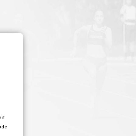
řit
 kde