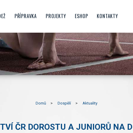
DEŽ
PŘÍPRAVKA
PROJEKTY
ESHOP
KONTAKTY
CTVO
ŠKOLIČKA
FAMILY SPIKE
OROST
BENJAMÍNCI
PŘÍMĚSTSKÉ TÁBORY
NIOŘI
MLADŠÍ PŘÍPRAVKA
ATLETIKA PRO ŠKOLY
STARŠÍ PŘÍPRAVKA
ATLETIKA PRO RODINU
UBU
KONDIČNÍ BĚHÁNÍ
PŘÍPRAVKOVÝ DESETIBOJ
HRATLETIKA
PORUBSKÝ BĚŽECKÝ POHÁR
Domů
Dospělí
Aktuality
POJĎ ZKUSIT ATLETIKU V
PORUBĚ
TVÍ ČR DOROSTU A JUNIORŮ NA D