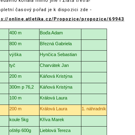
edávno konala mimo jiné i Zlatá tretra!
pletní časový pořad je k dispozici zde -
ps://online.atletika.cz/Propozice/propozice/69943
400 m
Boďa Adam
800 m
Březná Gabriela
výška
Hynčica Sebastian
tyč
Charvátek Jan
200 m
Káňová Kristýna
300m p 76,2
Káňová Kristýna
100 m
Králová Laura
200 m
Králová Laura
1. náhradník
koule 5kg
Kříva Marek
oštěp 600g
Lieblová Tereza