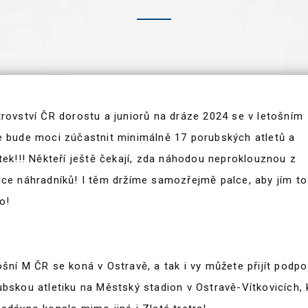
trovství ČR dorostu a juniorů na dráze 2024 se v letošním
e bude moci zúčastnit minimálně 17 porubských atletů a
tek!!! Někteří ještě čekají, zda náhodou neproklouznou z
ice náhradníků! I těm držíme samozřejmě palce, aby jím to
o!
šní M ČR se koná v Ostravě, a tak i vy můžete přijít podpo
ubskou atletiku na Městský stadion v Ostravě-Vítkovicích,