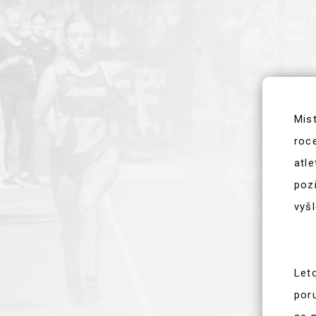
AKTUALITY
KLUBOVÉ REKORDY
Mis
roc
atle
poz
vyšl
Leto
por