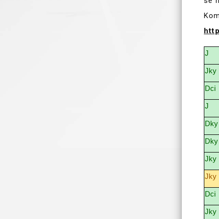
se n
Kom
htt
J
Jky
Dci
J
Dky
Dky
Jky
Jky
Dci
Jky