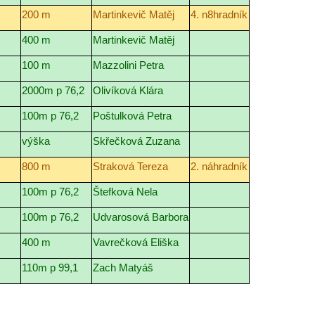
200 m
Martinkevič Matěj
4. n8hradník
400 m
Martinkevič Matěj
100 m
Mazzolini Petra
2000m p 76,2
Olivíková Klára
100m p 76,2
Poštulková Petra
výška
Skřečková Zuzana
800 m
Straková Tereza
2. náhradník
100m p 76,2
Štefková Nela
100m p 76,2
Udvarosová Barbora
400 m
Vavrečková Eliška
110m p 99,1
Zach Matyáš