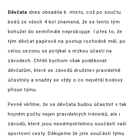
Děvčata
dnes obsadila 6. místo, což po součtu
bodů ze všech 4 kol znamená, že se tento tým
bohužel do semifinále neprobojuje. I přes to, že
tým děvčat papírově na postup rozhodně měl, po
celou sezonu se potýkal s nízkou účastí na
závodech. Chtěli bychom však poděkovat
děvčatům, které se závodů družstev pravidelně
účastnily a snažily se vždy o co největší bodový
přísun týmu.
Pevně věříme, že se děvčata budou účastnit v tak
hojném počtu nejen pravidelných tréninků, ale i
závodů, které jsou neodmyslitelnou součástí vaší
sportovní cesty. Děkujeme že jste součástí týmu