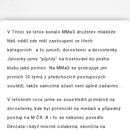
V Třinci se letos konalo MMaS družstev mládeže.
Náš oddíl zde měl zastoupení ve třech
kategoriích...a to junioři, dorostenci a dorostenky.
Juniorky jsme "půjčily" na hostování do jiného
klubu jako pomoc. Na MMaS se probojuje jen
prvních 10 týmů z předchozích postupových
soutěží, takže samotná účast není úplně zadarmo...
V letošním roce jsme se soustředili primárně na
dorostenky, kde byl potenciál na medaili a případný
postup na M ČR. A i to se nakonec povedlo.
Děvčata i když mísrně oslabena, skončila na