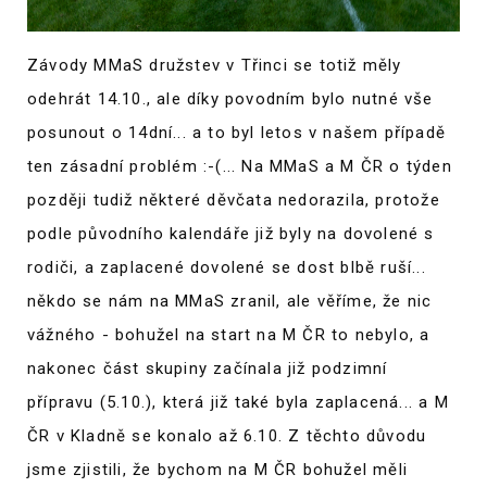
Závody MMaS družstev v Třinci se totiž měly
odehrát 14.10., ale díky povodním bylo nutné vše
posunout o 14dní... a to byl letos v našem případě
ten zásadní problém :-(... Na MMaS a M ČR o týden
později tudiž některé děvčata nedorazila, protože
podle původního kalendáře již byly na dovolené s
rodiči, a zaplacené dovolené se dost blbě ruší...
někdo se nám na MMaS zranil, ale věříme, že nic
vážného - bohužel na start na M ČR to nebylo, a
nakonec část skupiny začínala již podzimní
přípravu (5.10.), která již také byla zaplacená... a M
ČR v Kladně se konalo až 6.10. Z těchto důvodu
jsme zjistili, že bychom na M ČR bohužel měli