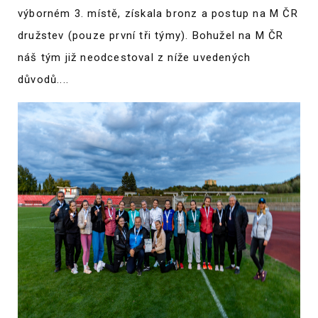
výborném 3. místě, získala bronz a postup na M ČR
družstev (pouze první tři týmy). Bohužel na M ČR
náš tým již neodcestoval z níže uvedených
důvodů....