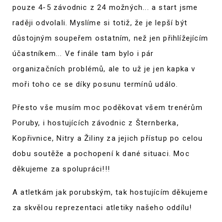
pouze 4-5 závodnic z 24 možných... a start jsme
raději odvolali. Myslíme si totiž, že je lepší být
důstojným soupeřem ostatním, než jen přihlížejícím
účastníkem... Ve finále tam bylo i pár
organizačních problémů, ale to už je jen kapka v
moři toho ce se díky posunu termínů událo.
Přesto vše musím moc poděkovat všem trenérům
Poruby, i hostujících závodnic z Šternberka,
Kopřivnice, Nitry a Žiliny za jejich přístup po celou
dobu soutěže a pochopení k dané situaci. Moc
děkujeme za spolupráci!!!
A atletkám jak porubským, tak hostujícím děkujeme
za skvělou reprezentaci atletiky našeho oddílu!